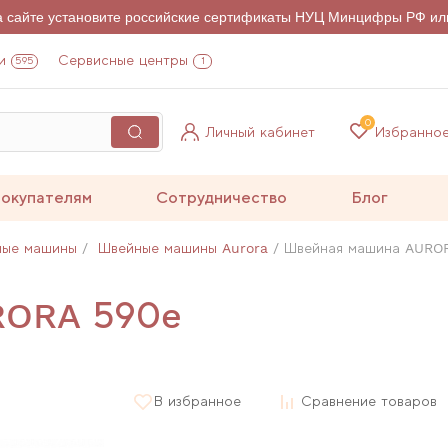
на сайте установите российские сертификаты НУЦ Минцифры РФ ил
и
Сервисные центры
595
1
0
Личный кабинет
Избранно
окупателям
Сотрудничество
Блог
ные машины
Швейные машины Aurora
Швейная машина AURO
RORA 590e
В избранное
Сравнение товаров