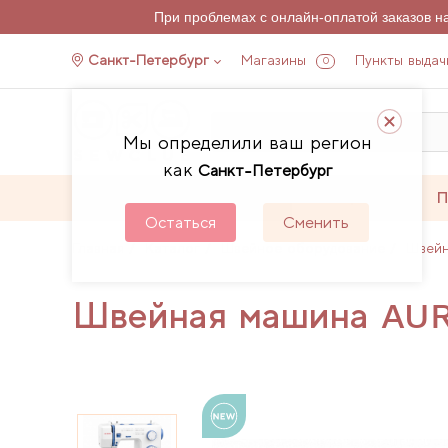
При проблемах с онлайн-оплатой заказов 
Санкт-Петербург
Магазины
Пункты выдач
0
Мы определили ваш регион
как
Санкт-Петербург
Каталог
Акции
П
Остаться
Сменить
Главная
Каталог
Швейное оборудование
Швей
Швейная машина AU