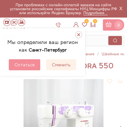
При проблемах с онлайн-оплатой заказов на сайте
X
установите российские сертификаты НУЦ Минцифры РФ
или используйте Яндекс.Браузер.
Подробнее...
0
0
0
Мы определили ваш регион
как
Санкт-Петербург
Главная
Каталог
Швейное оборудование
Швейные ма
Швейная машина AURORA 550
Остаться
Сменить