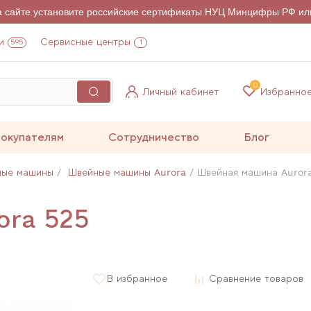
на сайте установите российские сертификаты НУЦ Минцифры РФ ил
и
Сервисные центры
595
1
0
Личный кабинет
Избранно
окупателям
Сотрудничество
Блог
ные машины
Швейные машины Aurora
Швейная машина Auror
ora 525
В избранное
Сравнение товаров