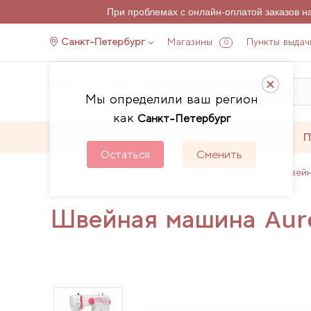
При проблемах с онлайн-оплатой заказов 
Санкт-Петербург
Магазины
Пункты выдач
0
Мы определили ваш регион
как
Санкт-Петербург
Каталог
Акции
П
Остаться
Сменить
Главная
Каталог
Швейное оборудование
Швей
Швейная машина Aur