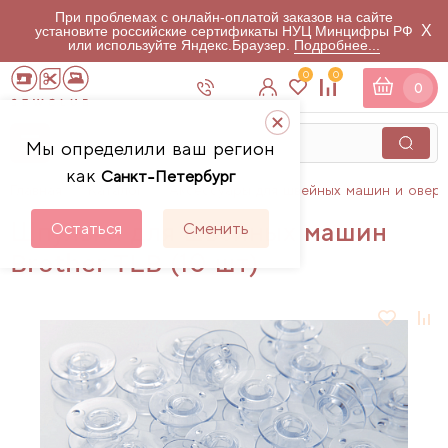
При проблемах с онлайн-оплатой заказов на сайте
X
установите российские сертификаты НУЦ Минцифры РФ
или используйте Яндекс.Браузер.
Подробнее...
0
0
0
Мы определили ваш регион
как
Санкт-Петербург
Главная
Каталог
Аксессуары для швейных машин и овер
Шпульки для швейных машин
Остаться
Сменить
Brother TLB (10 шт)