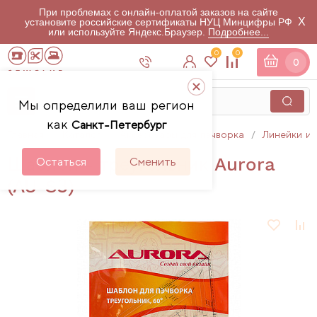
При проблемах с онлайн-оплатой заказов на сайте
X
установите российские сертификаты НУЦ Минцифры РФ
или используйте Яндекс.Браузер.
Подробнее...
0
0
0
Мы определили ваш регион
как
Санкт-Петербург
Главная
Каталог
Аксессуары для пэчворка
Линейки и 
Шаблон - треугольник Aurora
Остаться
Сменить
(AU-S3)