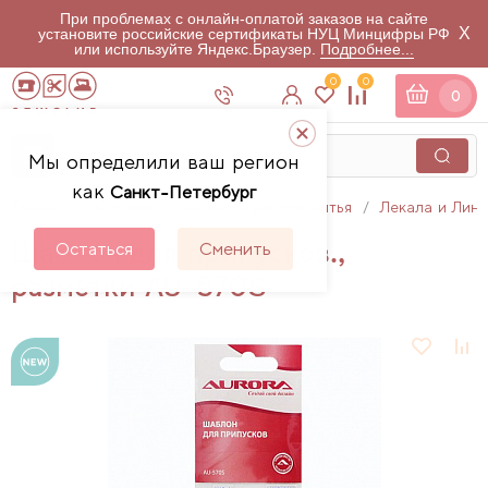
При проблемах с онлайн-оплатой заказов на сайте
X
установите российские сертификаты НУЦ Минцифры РФ
или используйте Яндекс.Браузер.
Подробнее...
0
0
0
Мы определили ваш регион
как
Санкт-Петербург
Главная
Каталог
Аксессуары для шитья
Лекала и Лин
Шаблон для припусков.,
Остаться
Сменить
разметки AU-570S