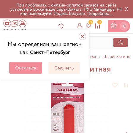
При проблемах с онлайн-оплатой заказов на сайте
X
установите российские сертификаты НУЦ Минцифры РФ
или используйте Яндекс.Браузер.
Подробнее...
0
0
0
Мы определили ваш регион
как
Санкт-Петербург
Главная
Каталог
Аксессуары для шитья
Швейные инст
Ручная игольница магнитная
Остаться
Сменить