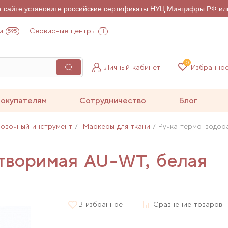
на сайте установите российские сертификаты НУЦ Минцифры РФ ил
и
Сервисные центры
595
1
0
Личный кабинет
Избранно
окупателям
Сотрудничество
Блог
овочный инструмент
Маркеры для ткани
Ручка термо-водор
творимая AU-WT, белая
В избранное
Сравнение товаров