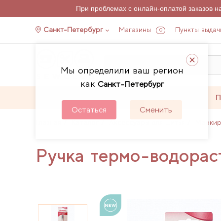
При проблемах с онлайн-оплатой заказов 
Санкт-Петербург
Магазины
Пункты выдач
0
Мы определили ваш регион
как
Санкт-Петербург
Каталог
Акции
П
Остаться
Сменить
Главная
Каталог
Аксессуары для шитья
Маркир
Ручка термо-водорас