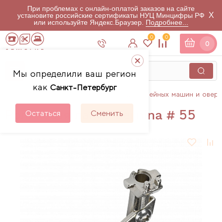
При проблемах с онлайн-оплатой заказов на сайте
X
установите российские сертификаты НУЦ Минцифры РФ
или используйте Яндекс.Браузер.
Подробнее...
0
0
0
Мы определили ваш регион
как
Санкт-Петербург
Главная
Каталог
Аксессуары для швейных машин и овер
Роликовая лапка Bernina # 55
Остаться
Сменить