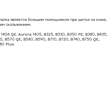
лапка является большим помощником при шитье на коже,
охим скольжением.
 1404 QE. Aurora 1405, B325, B330, B350 PE, B380, B435,
0, B570 QE, B580, B590, B710, B720, B740, B750 QE,
80 Plus.