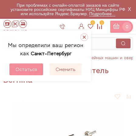
При проблемах с онлайн-оплатой заказов на сайте
X
установите российские сертификаты НУЦ Минцифры РФ
или используйте Яндекс.Браузер.
Подробнее...
0
0
0
Мы определили ваш регион
как
Санкт-Петербург
Главная
Каталог
Аксессуары для швейных машин и овер
Регулируемый направитель
Остаться
Сменить
Bernina