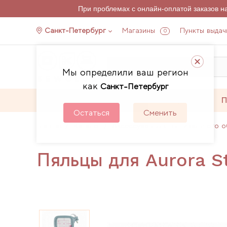
При проблемах с онлайн-оплатой заказов 
Санкт-Петербург
Магазины
Пункты выдач
0
Мы определили ваш регион
как
Санкт-Петербург
Каталог
Акции
П
Остаться
Сменить
Главная
Каталог
Аксессуары для вышивального о
Пяльцы для Aurora S