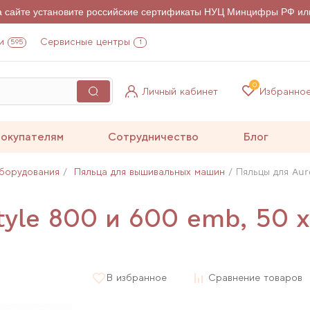
на сайте установите российские сертификаты НУЦ Минцифры РФ ил
и
Сервисные центры
595
1
0
Личный кабинет
Избранно
окупателям
Сотрудничество
Блог
борудования
Пяльца для вышивальных машин
Пяльцы для Aur
tyle 800 и 600 emb, 50 
В избранное
Сравнение товаров