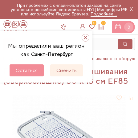
При проблемах с онлайн-оплатой заказов на сайте
X
установите российские сертификаты НУЦ Минцифры РФ
или используйте Яндекс.Браузер.
Подробнее...
0
0
0
Мы определили ваш регион
как
Санкт-Петербург
Главная
Каталог
Аксессуары для вышивального оборудо
Пяльцы Brother для вышивания
Остаться
Сменить
(сверхбольшие) 30 x 13 см EF85