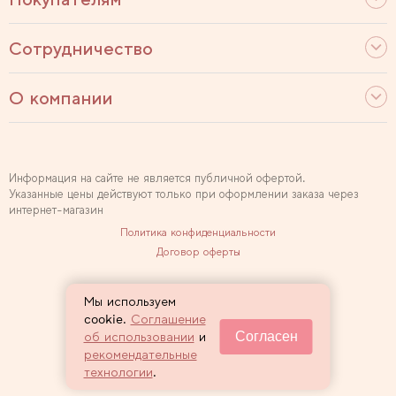
Сотрудничество
О компании
Информация на сайте не является публичной офертой.
Указанные цены действуют только при оформлении заказа через
интернет-магазин
Политика конфиденциальности
Договор оферты
Используем рекомендательные технологии
Мы используем
Карта сайта
cookie.
Соглашение
Согласен
об использовании
и
2007 — 2026 Sewclub
рекомендательные
технологии
.