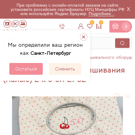
При проблемах с онлайн-оплатой заказов на сайте
X
установите российские сертификаты НУЦ Минцифры РФ
или используйте Яндекс.Браузер.
Подробнее...
0
0
0
Мы определили ваш регион
как
Санкт-Петербург
Главная
Каталог
Аксессуары для вышивального оборудо
Пяльцы Brother для вышивания
Остаться
Сменить
(малые) 2 x 6 см EF82