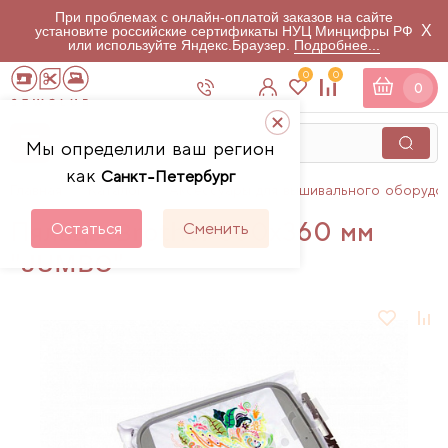
При проблемах с онлайн-оплатой заказов на сайте
X
установите российские сертификаты НУЦ Минцифры РФ
или используйте Яндекс.Браузер.
Подробнее...
0
0
0
Мы определили ваш регион
как
Санкт-Петербург
Главная
Каталог
Аксессуары для вышивального оборудо
Пяльцы Brother 360х360 мм
Остаться
Сменить
"JUMBO"