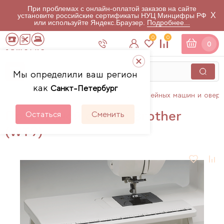
При проблемах с онлайн-оплатой заказов на сайте
X
установите российские сертификаты НУЦ Минцифры РФ
или используйте Яндекс.Браузер.
Подробнее...
0
0
0
Мы определили ваш регион
как
Санкт-Петербург
Главная
Каталог
Аксессуары для швейных машин и овер
Приставной столик Brother
Остаться
Сменить
(WT9)