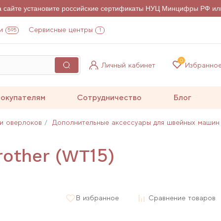
на сайте установите российские сертификаты НУЦ Минцифры РФ ил
и
Сервисные центры
595
1
0
Личный кабинет
Избранно
окупателям
Сотрудничество
Блог
и оверлоков
Дополнительные аксессуары для швейных машин
rother (WT15)
В избранное
Сравнение товаров