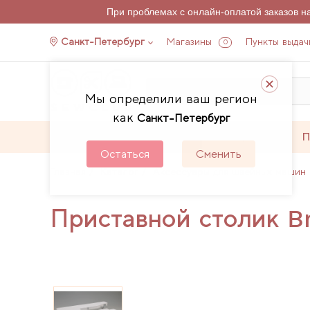
При проблемах с онлайн-оплатой заказов 
Санкт-Петербург
Магазины
Пункты выдач
0
Мы определили ваш регион
как
Санкт-Петербург
Каталог
Акции
П
Остаться
Сменить
Главная
Каталог
Аксессуары для швейных машин 
Приставной столик B