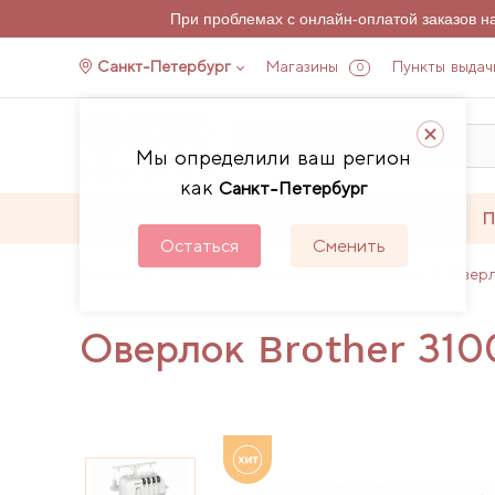
При проблемах с онлайн-оплатой заказов 
Санкт-Петербург
Магазины
Пункты выдач
0
Мы определили ваш регион
как
Санкт-Петербург
Каталог
Акции
П
Остаться
Сменить
Главная
Каталог
Швейное оборудование
Овер
Оверлок Brother 31