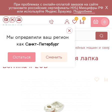
При проблемах с онлайн-оплатой заказов на сайте
X
установите российские сертификаты НУЦ Минцифры РФ
или используйте Яндекс.Браузер.
Подробнее...
0
0
0
Мы определили ваш регион
как
Санкт-Петербург
Главная
Каталог
Аксессуары для швейных машин и овер
Открытая вышивальная лапка
Остаться
Сменить
Bernina # 20D