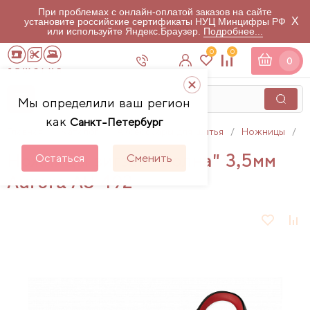
При проблемах с онлайн-оплатой заказов на сайте
X
установите российские сертификаты НУЦ Минцифры РФ
или используйте Яндекс.Браузер.
Подробнее...
0
0
0
Мы определили ваш регион
как
Санкт-Петербург
Главная
Каталог
Аксессуары для шитья
Ножницы
Н
Ножницы зигзаг "Волна" 3,5мм
Остаться
Сменить
Aurora AU 492