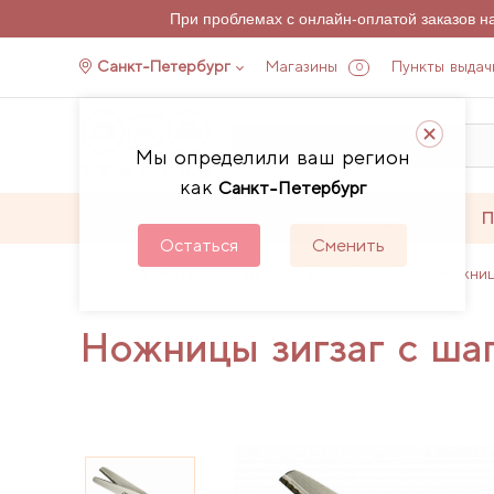
При проблемах с онлайн-оплатой заказов 
Санкт-Петербург
Магазины
Пункты выдач
0
Мы определили ваш регион
как
Санкт-Петербург
Каталог
Акции
П
Остаться
Сменить
Главная
Каталог
Аксессуары для шитья
Ножни
Ножницы зигзаг с шаг