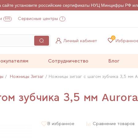
на сайте установите российские сертификаты НУЦ Минцифры РФ ил
и
Сервисные центры
595
1
0
Личный кабинет
Избранно
окупателям
Сотрудничество
Блог
цы
Ножницы Зигзаг
Ножницы зигзаг с шагом зубчика 3,5 мм A
ом зубчика 3,5 мм Aurora
В избранное
Сравнение товаров