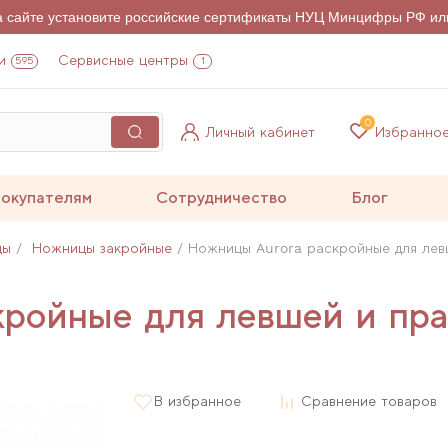
на сайте установите российские сертификаты НУЦ Минцифры РФ ил
и
Сервисные центры
595
1
0
Личный кабинет
Избранно
окупателям
Сотрудничество
Блог
цы
Ножницы закройные
Ножницы Aurora раскройные для лев
ройные для левшей и пра
В избранное
Сравнение товаров