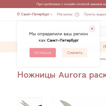
При проблемах с онлайн-оплатой заказов 
Санкт-Петербург
Магазины
Пункты выдач
0
Мы определили ваш регион
как
Санкт-Петербург
Каталог
Акции
П
Остаться
Сменить
Главная
Каталог
Аксессуары для шитья
Ножни
Ножницы Aurora раск