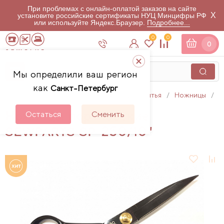
При проблемах с онлайн-оплатой заказов на сайте
X
установите российские сертификаты НУЦ Минцифры РФ
или используйте Яндекс.Браузер.
Подробнее...
0
0
0
Мы определили ваш регион
как
Санкт-Петербург
Главная
Каталог
Аксессуары для шитья
Ножницы
Н
Ножницы портновские
Остаться
Сменить
SEWPARTS SP-250/10"