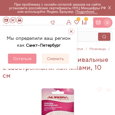
При проблемах с онлайн-оплатой заказов на сайте
X
установите российские сертификаты НУЦ Минцифры РФ
или используйте Яндекс.Браузер.
Подробнее...
0
0
0
Мы определили ваш регион
как
Санкт-Петербург
Главная
Каталог
Аксессуары для шитья
Ножницы
Н
Ножницы AURORA вышивальные
Остаться
Сменить
с заострёнными кончиками, 10
см