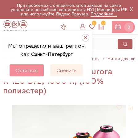
При проблемах с онлайн-оплатой заказов на сайте
X
установите российские сертификаты НУЦ Минцифры РФ
или используйте Яндекс.Браузер.
Подробнее...
0
0
0
Мы определили ваш регион
как
Санкт-Петербург
Главная
Каталог
Аксессуары для шитья
Нитки для шит
Нитки вышивальные Aurora
Остаться
Сменить
№120 D/2, 1000 м, (100%
полиэстер)