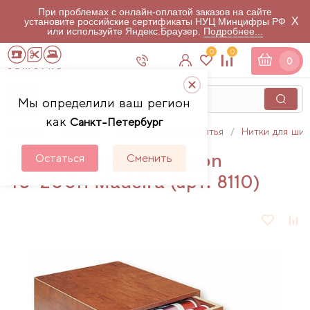
При проблемах с онлайн-оплатой заказов на сайте
X
установите российские сертификаты НУЦ Минцифры РФ
или используйте Яндекс.Браузер.
Подробнее...
0
0
0
Мы определили ваш регион
как
Санкт-Петербург
Главная
Каталог
Аксессуары для шитья
Нитки для шит
Нитки в шкатулке Rayon
Остаться
Сменить
48*200м Madeira (арт. 8110)