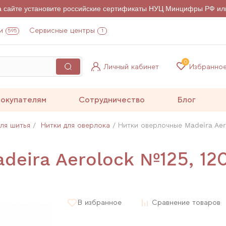
на сайте установите российские сертификаты НУЦ Минцифры РФ ил
и
Сервисные центры
595
1
0
Личный кабинет
Избранно
окупателям
Сотрудничество
Блог
для шитья
Нитки для оверлока
Нитки оверлочные Madeira Aer
deira Aerolock №125, 12
В избранное
Сравнение товаров