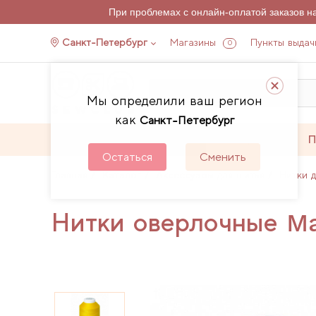
При проблемах с онлайн-оплатой заказов 
Санкт-Петербург
Магазины
Пункты выдач
0
Мы определили ваш регион
как
Санкт-Петербург
Каталог
Акции
П
Остаться
Сменить
Главная
Каталог
Аксессуары для шитья
Нитки 
Нитки оверлочные Ma