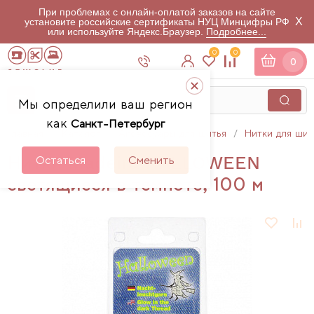
При проблемах с онлайн-оплатой заказов на сайте
X
установите российские сертификаты НУЦ Минцифры РФ
или используйте Яндекс.Браузер.
Подробнее...
0
0
0
Мы определили ваш регион
как
Санкт-Петербург
Главная
Каталог
Аксессуары для шитья
Нитки для шит
Нитки Madeira HALLOWEEN
Остаться
Сменить
светящиеся в темноте, 100 м