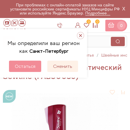
При проблемах с онлайн-оплатой заказов на сайте
X
установите российские сертификаты НУЦ Минцифры РФ
или используйте Яндекс.Браузер.
Подробнее...
0
0
0
Мы определили ваш регион
как
Санкт-Петербург
Главная
Каталог
Аксессуары для шитья
Швейные инст
Нитезаправщик автоматический
Остаться
Сменить
Sewline (FAB50036)