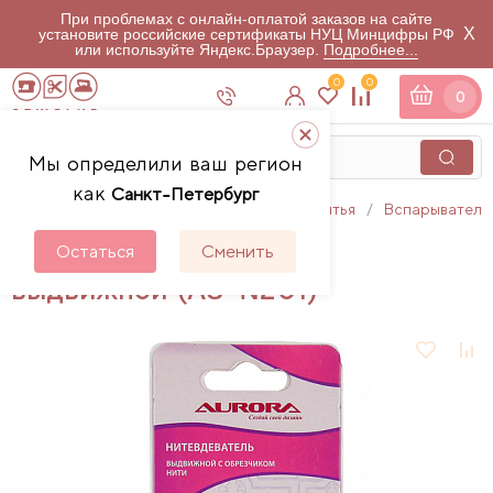
При проблемах с онлайн-оплатой заказов на сайте
X
установите российские сертификаты НУЦ Минцифры РФ
или используйте Яндекс.Браузер.
Подробнее...
0
0
0
Мы определили ваш регион
как
Санкт-Петербург
Главная
Каталог
Аксессуары для шитья
Вспарыватели
Нитевдеватель Aurora
Остаться
Сменить
выдвижной (AU-N201)