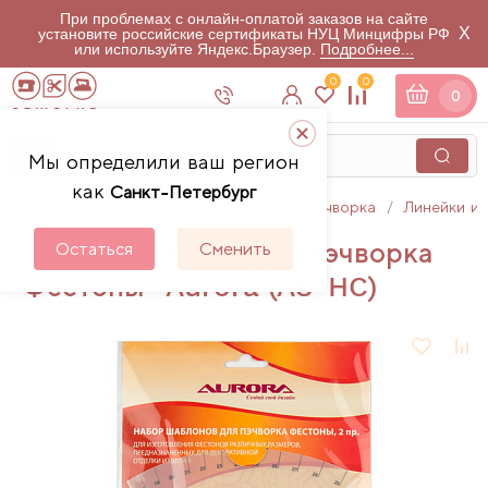
При проблемах с онлайн-оплатой заказов на сайте
X
установите российские сертификаты НУЦ Минцифры РФ
или используйте Яндекс.Браузер.
Подробнее...
0
0
0
Мы определили ваш регион
как
Санкт-Петербург
Главная
Каталог
Аксессуары для пэчворка
Линейки и 
Набор шаблонов для пэчворка
Остаться
Сменить
"Фестоны" Aurora (AU-HC)