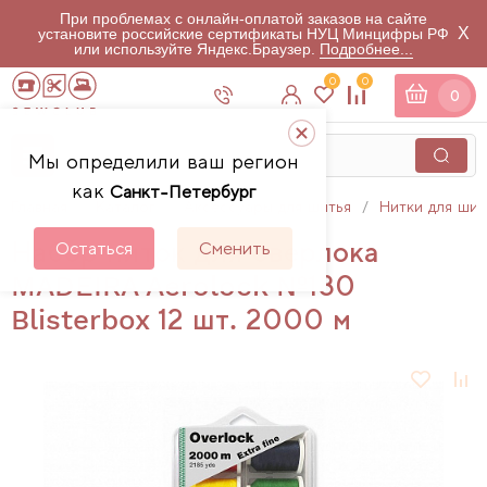
При проблемах с онлайн-оплатой заказов на сайте
X
установите российские сертификаты НУЦ Минцифры РФ
или используйте Яндекс.Браузер.
Подробнее...
0
0
0
Мы определили ваш регион
как
Санкт-Петербург
Главная
Каталог
Аксессуары для шитья
Нитки для шит
Набор ниток для оверлока
Остаться
Сменить
MADEIRA Aerolock №180
Blisterbox 12 шт. 2000 м