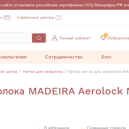
на сайте установите российские сертификаты НУЦ Минцифры РФ ил
и
Сервисные центры
595
1
0
Личный кабинет
Избранно
окупателям
Сотрудничество
Блог
для шитья
Нитки для оверлока
Набор ниток для оверлока MADE
рлока MADEIRA Aerolock №
В избранное
Сравнение товаров