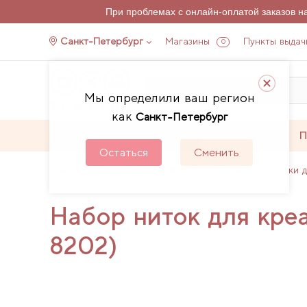
При проблемах с онлайн-оплатой заказов 
Санкт-Петербург
Магазины
Пункты выдач
0
Мы определили ваш регион
как
Санкт-Петербург
Каталог
Акции
П
Остаться
Сменить
Главная
Каталог
Аксессуары для шитья
Нитки 
Набор ниток для кре
8202)