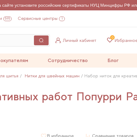
на сайте установите российские сертификаты НУЦ Минцифры РФ ил
и
Сервисные центры
595
1
0
Личный кабинет
Избранно
окупателям
Сотрудничество
Блог
для шитья
Нитки для швейных машин
Набор ниток для креати
ативных работ Попурри Ра
В избранное
Сравнение товаров