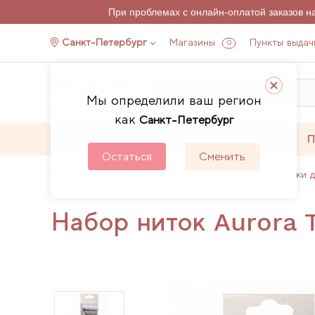
При проблемах с онлайн-оплатой заказов 
Санкт-Петербург
Магазины
Пункты выдач
0
Мы определили ваш регион
как
Санкт-Петербург
Каталог
Акции
П
Остаться
Сменить
Главная
Каталог
Аксессуары для шитья
Нитки 
Набор ниток Aurora T