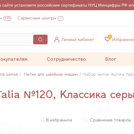
на сайте установите российские сертификаты НУЦ Минцифры РФ ил
и
Сервисные центры
595
1
0
Личный кабинет
Избранно
окупателям
Сотрудничество
Блог
для шитья
Нитки для швейных машин
Набор ниток Aurora Tali
alia №120, Классика серы
В избранное
Сравнение товаров