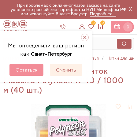
При проблемах с онлайн-оплатой заказов на сайте
X
установите российские сертификаты НУЦ Минцифры РФ
или используйте Яндекс.Браузер.
Подробнее...
0
0
0
Мы определили ваш регион
как
Санкт-Петербург
Главная
Каталог
Аксессуары для шитья
Нитки для шит
Набор вышивальных ниток
Остаться
Сменить
Мadeira Polyneon №40 / 1000
м (40 шт.)