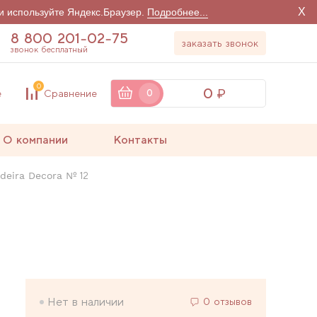
X
и используйте Яндекс.Браузер.
Подробнее...
8 800 201-02-75
заказать звонок
звонок бесплатный
0
0
е
Сравнение
0
О компании
Контакты
deira Decora № 12
Нет в наличии
0 отзывов