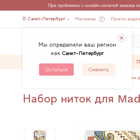
При проблемах с онлайн-оплатой заказов 
Санкт-Петербург
Магазины
Пункты выдач
0
Мы определили ваш регион
как
Санкт-Петербург
Каталог
Акции
П
Остаться
Сменить
Главная
Каталог
Аксессуары для шитья
Нитки 
Набор ниток для Mad