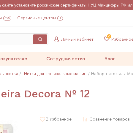
на сайте установите российские сертификаты НУЦ Минцифры РФ ил
и
Сервисные центры
595
1
0
Личный кабинет
Избранно
окупателям
Сотрудничество
Блог
для шитья
Нитки для вышивальных машин
Набор ниток для Ma
eira Decora № 12
В избранное
Сравнение товаров