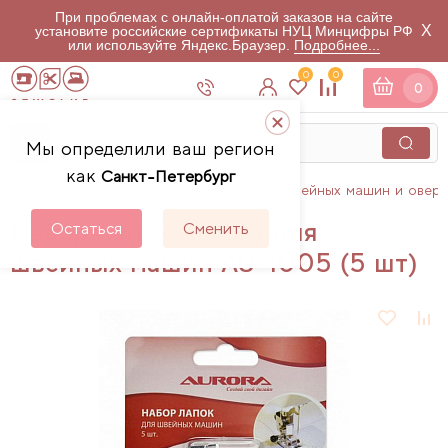
При проблемах с онлайн-оплатой заказов на сайте
X
установите российские сертификаты НУЦ Минцифры РФ
или используйте Яндекс.Браузер.
Подробнее...
0
0
0
Мы определили ваш регион
как
Санкт-Петербург
Главная
Каталог
Аксессуары для швейных машин и овер
Набор лапок Aurora для
Остаться
Сменить
швейных машин AU-1005 (5 шт)