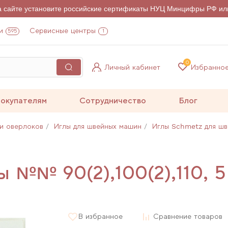
на сайте установите российские сертификаты НУЦ Минцифры РФ ил
и
Сервисные центры
595
1
0
Личный кабинет
Избранно
окупателям
Сотрудничество
Блог
и оверлоков
Иглы для швейных машин
Иглы Schmetz для ш
ы №№ 90(2),100(2),110, 5
В избранное
Сравнение товаров