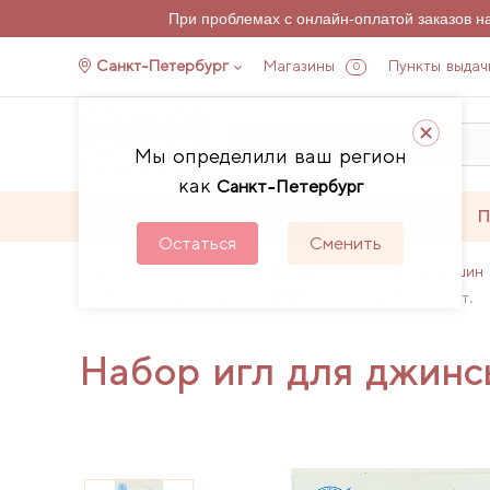
При проблемах с онлайн-оплатой заказов 
Санкт-Петербург
Магазины
Пункты выдач
0
Мы определили ваш регион
как
Санкт-Петербург
Каталог
Акции
П
Остаться
Сменить
Главная
Каталог
Аксессуары для швейных машин 
Набор игл для джинсы №№ 90(2),100(2),110, 5 шт.
Набор игл для джинс