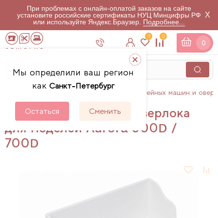
При проблемах с онлайн-оплатой заказов на сайте
X
установите российские сертификаты НУЦ Минцифры РФ
или используйте Яндекс.Браузер.
Подробнее...
0
0
0
Мы определили ваш регион
как
Санкт-Петербург
Главная
Каталог
Аксессуары для швейных машин и овер
Мусоросборник для оверлока
Остаться
Сменить
для моделей Aurora 600D /
700D