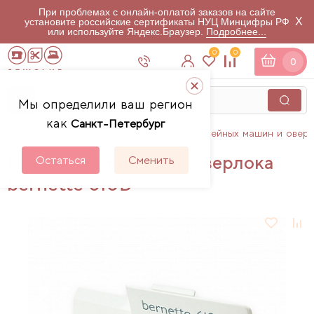
При проблемах с онлайн-оплатой заказов на сайте
X
установите российские сертификаты НУЦ Минцифры РФ
или используйте Яндекс.Браузер.
Подробнее...
0
0
0
Мы определили ваш регион
как
Санкт-Петербург
Главная
Каталог
Аксессуары для швейных машин и овер
Мусоросборник для оверлока
Остаться
Сменить
bernette 610D