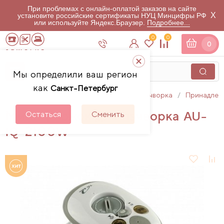
При проблемах с онлайн-оплатой заказов на сайте
X
установите российские сертификаты НУЦ Минцифры РФ
или используйте Яндекс.Браузер.
Подробнее...
0
0
0
Мы определили ваш регион
как
Санкт-Петербург
Главная
Каталог
Аксессуары для пэчворка
Принадлеж
Мини утюжок для пэчворка AU-
Остаться
Сменить
IQ-2100W