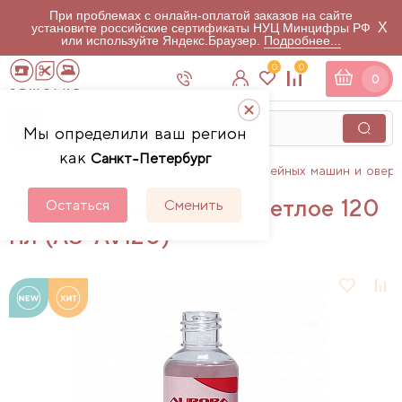
При проблемах с онлайн-оплатой заказов на сайте
X
установите российские сертификаты НУЦ Минцифры РФ
или используйте Яндекс.Браузер.
Подробнее...
0
0
0
Мы определили ваш регион
как
Санкт-Петербург
Главная
Каталог
Аксессуары для швейных машин и овер
Масло минеральное светлое 120
Остаться
Сменить
мл (AU-AV120)