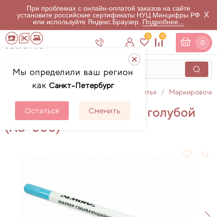
При проблемах с онлайн-оплатой заказов на сайте
X
установите российские сертификаты НУЦ Минцифры РФ
или используйте Яндекс.Браузер.
Подробнее...
0
0
0
Мы определили ваш регион
как
Санкт-Петербург
Главная
Каталог
Аксессуары для шитья
Маркировочны
Маркер смывающийся голубой
Остаться
Сменить
(AU-658)