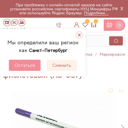
При проблемах с онлайн-оплатой заказов на сайте
X
установите российские сертификаты НУЦ Минцифры РФ
или используйте Яндекс.Браузер.
Подробнее...
0
0
0
Мы определили ваш регион
как
Санкт-Петербург
Главная
Каталог
Аксессуары для шитья
Маркировочны
Маркер исчезающий
Остаться
Сменить
фиолетовый (AU-657)