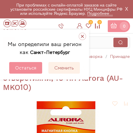
При проблемах с онлайн-оплатой заказов на сайте
X
установите российские сертификаты НУЦ Минцифры РФ
или используйте Яндекс.Браузер.
Подробнее...
0
0
0
Мы определили ваш регион
как
Санкт-Петербург
Главная
Каталог
Аксессуары для пэчворка
Принадлеж
Магнитная кнопка с 4
Остаться
Сменить
отверстиями, 10 мм Aurora (AU-
MKO10)