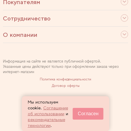
Покупателям
Сотрудничество
О компании
Информация на сайте не является публичной офертой.
Указанные цены действуют только при оформлении заказа через
интернет-магазин
Политика конфиденциальности
Договор оферты
Используем рекомендательные технологии
Мы используем
Карта сайта
cookie.
Соглашение
Согласен
об использовании
и
2007 — 2026 Sewclub
рекомендательные
технологии
.