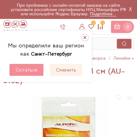
При проблемах с онлайн-оплатой заказов на сайте
X
установите российские сертификаты НУЦ Минцифры РФ
или используйте Яндекс.Браузер.
Подробнее...
0
0
0
Мы определили ваш регион
как
Санкт-Петербург
Главная
Каталог
Аксессуары для пэчворка
Линейки и 
Линейка Треугольник 3 см (AU-
Остаться
Сменить
6182)