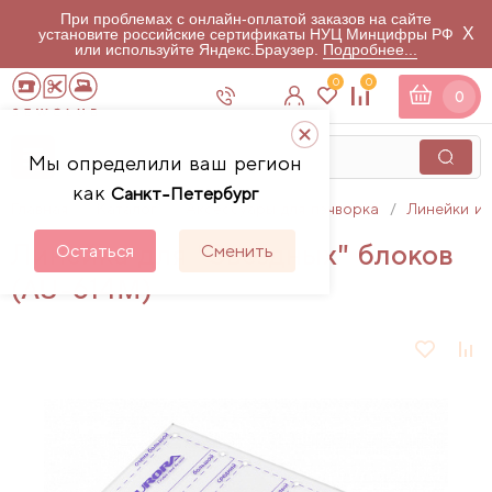
При проблемах с онлайн-оплатой заказов на сайте
X
установите российские сертификаты НУЦ Минцифры РФ
или используйте Яндекс.Браузер.
Подробнее...
0
0
0
Мы определили ваш регион
как
Санкт-Петербург
Главная
Каталог
Аксессуары для пэчворка
Линейки и 
Линейка для "Звездных" блоков
Остаться
Сменить
(AU-614M)