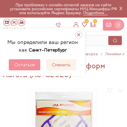
При проблемах с онлайн-оплатой заказов на сайте
X
установите российские сертификаты НУЦ Минцифры РФ
или используйте Яндекс.Браузер.
Подробнее...
0
0
0
Мы определили ваш регион
как
Санкт-Петербург
Главная
Каталог
Аксессуары для пэчворка
Линейки и 
Линейка для округлых форм
Остаться
Сменить
Aurora (AU-C2025)