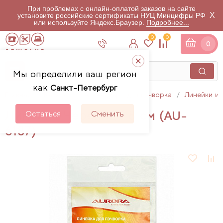
При проблемах с онлайн-оплатой заказов на сайте
X
установите российские сертификаты НУЦ Минцифры РФ
или используйте Яндекс.Браузер.
Подробнее...
0
0
0
Мы определили ваш регион
как
Санкт-Петербург
Главная
Каталог
Аксессуары для пэчворка
Линейки и 
Линейка Черепица 8 см (AU-
Остаться
Сменить
6187)